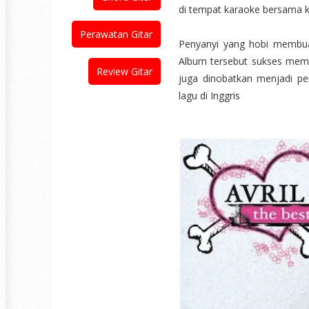
di tempat karaoke bersama 
Perawatan Gitar
Penyanyi yang hobi membuat
Album tersebut sukses memb
Review Gitar
juga dinobatkan menjadi pe
lagu di Inggris