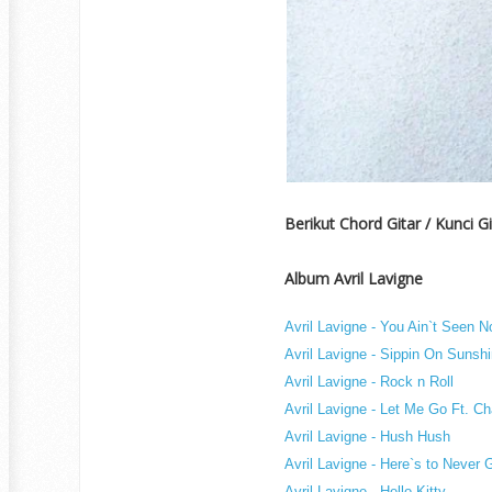
Berikut Chord Gitar / Kunci G
Album Avril Lavigne
Avril Lavigne - You Ain`t Seen N
Avril Lavigne - Sippin On Sunsh
Avril Lavigne - Rock n Roll
Avril Lavigne - Let Me Go Ft. C
Avril Lavigne - Hush Hush
Avril Lavigne - Here`s to Never
Avril Lavigne - Hello Kitty