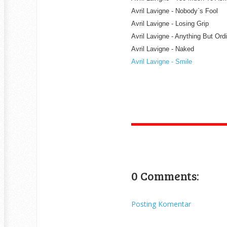
Avril Lavigne - Nobody`s Fool
Avril Lavigne - Losing Grip
Avril Lavigne - Anything But Ord
Avril Lavigne - Naked
Avril Lavigne - Smile
0 Comments:
Posting Komentar