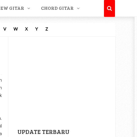
IEW GITAR
CHORD GITAR
V
W
X
Y
Z
n
n
k
.
l
UPDATE TERBARU
a