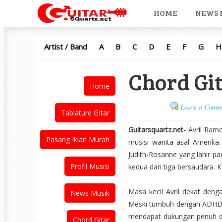
HOME
NEWS 
Artist / Band
A
B
C
D
E
F
G
H
Chord Git
Home
Leave a Comm
Tablature GItar
Guitarsquartz.net-
Avril Ramo
Pasang Iklan Murah
musisi wanita asal Amerika
Judith-Rosanne yang lahir pa
Profil Musisi
kedua dari tiga bersaudara.
Masa kecil Avril dekat deng
News Musik
Meski tumbuh dengan ADHD (At
mendapat dukungan penuh da
Chord Gitar