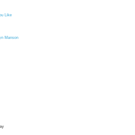
ou Like
ilyn Manson
Say