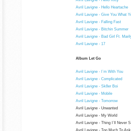
Avril Lavigne - Hello Heartache
Avril Lavigne - Give You What Y
Avril Lavigne - Falling Fast
Avril Lavigne - Bitchin Summer
Avril Lavigne - Bad Girl Ft. Mar
Avril Lavigne - 17
Album Let Go
Avril Lavigne - I`m With You
Avril Lavigne - Complicated
Avril Lavigne - Sk8er Boi
Avril Lavigne - Mobile
Avril Lavigne - Tomorrow
Avril Lavigne - Unwanted
Avril Lavigne - My World
Avril Lavigne - Thing I`ll Never 
Avril Lavigne - Too Much To Ask