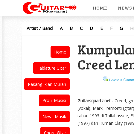
HOME
NEWS 
Artist / Band
A
B
C
D
E
F
G
H
Kumpulan
Home
Creed Le
Tablature GItar
Leave a Comm
Pasang Iklan Murah
Profil Musisi
Guitarsquartz.net -
Creed, gru
(vokal), Mark Tremonti (gitar)
tahun 1993 di Tallahassee, 
News Musik
(1997) dan Human Clay (199
Chord Gitar