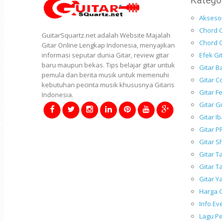
Katego
Aksesor
Chord G
GuitarSquartz.net adalah Website Majalah
Chord G
Gitar Online Lengkap Indonesia, menyajikan
Efek Gi
informasi seputar dunia Gitar, review gitar
baru maupun bekas. Tips belajar gitar untuk
Gitar B
pemula dan berita musik untuk memenuhi
Gitar C
kebutuhan pecinta musik khususnya Gitaris
Gitar F
Indonesia.
Gitar G
Gitar I
Gitar P
Gitar S
Gitar 
Gitar T
Gitar 
Harga G
Info Ev
Lagu P