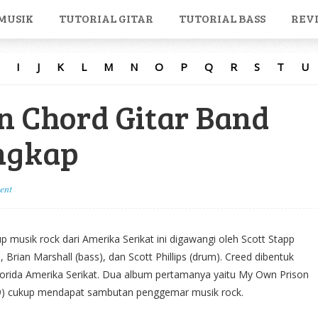
MUSIK
TUTORIAL GITAR
TUTORIAL BASS
REV
I
J
K
L
M
N
O
P
Q
R
S
T
U
 Chord Gitar Band
ngkap
ent
p musik rock dari Amerika Serikat ini digawangi oleh Scott Stapp
, Brian Marshall (bass), dan Scott Phillips (drum). Creed dibentuk
Florida Amerika Serikat. Dua album pertamanya yaitu My Own Prison
9) cukup mendapat sambutan penggemar musik rock.