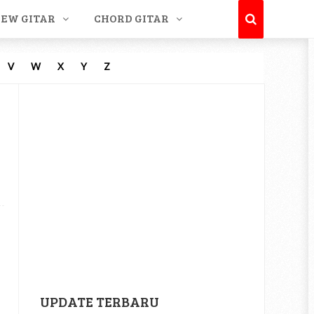
IEW GITAR
CHORD GITAR
V
W
X
Y
Z
UPDATE TERBARU