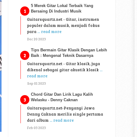
5 Merek Gitar Lokal Terbaik Yang
Bersaing Di Industri Musik
Guitarsquartz.net - Gitar, instrumen
populer dalam musik, menjadi fokus
para
... read more
Dec 20 2023
Tips Bermain Gitar Klasik Dengan Lebih
Baik : Mengenal Teknik Dasarnya
Guitarsquartz.net - Gitar klasik, juga
dikenal sebagai gitar akustik klasik
...
read more
Sep 01 2023
Chord Gitar Dan Lirik Lagu Kalih
Welasku - Denny Caknan
Guitarsquartz.net-Penyanyi Jawa
Denny Caknan merilis single pertama
dari album
... read more
Feb 03 2023