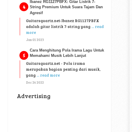
Ibanez RG1127PBFX: Gitar Listrik 7-
String Premium Untuk Suara Tajam Dan
Agresif
Guitarsquartz.net-Ibanez RG1127PBFX
adalah gitar listrik 7-string yang
... read
more
Jan 01 2023
Cara Menghitung Pola Irama Lagu Untuk
Memahami Musik Lebih Lanjut
Guitarsquartz.net - Pola irama
merupakan bagian penting dari musik,
yang
... read more
Dec 26 2022
Advertising