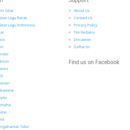
ri
Support
is Gitar
About Us
itar Lagu Barat
Contact Us
itar Lagu Indonesia
Privacy Policy
tar
Tim Redaksi
ass
Discaimer
ort
Daftar Isi
ender
ibson
Find us on Facebook
banez
RS
hecter
Takamine
aylor
Yamaha
itar
ent
engahantar Tidur