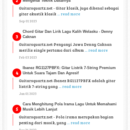
Mengenal Teknik Dasarnya
Guitarsquartz.net - Gitar klasik, juga dikenal sebagai
gitar akustik klasik
... read more
Sep 01 2023
Chord Gitar Dan Lirik Lagu Kalih Welasku - Denny
Caknan
Guitarsquartz.net-Penyanyi Jawa Denny Caknan
merilis single pertama dari album
... read more
Feb 03 2023
Ibanez RG1127PBFX: Gitar Listrik 7-String Premium
Untuk Suara Tajam Dan Agresif
Guitarsquartz.net-Ibanez RG1127PBFX adalah gitar
listrik 7-string yang
... read more
Jan 01 2023
Cara Menghitung Pola Irama Lagu Untuk Memahami
Musik Lebih Lanjut
Guitarsquartz.net - Pola irama merupakan bagian
penting dari musik, yang
... read more
Dec 26 2022